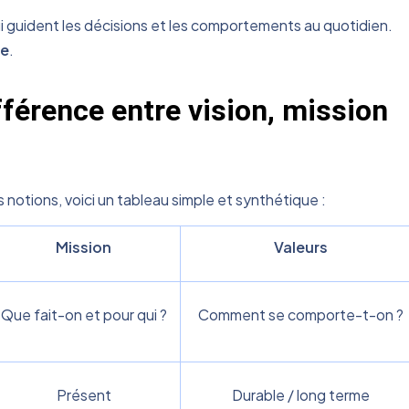
i guident les décisions et les comportements au quotidien.
se
.
fférence entre vision, mission
 notions, voici un tableau simple et synthétique :
Mission
Valeurs
Que fait-on et pour qui ?
Comment se comporte-t-on ?
Présent
Durable / long terme