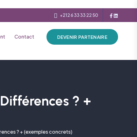
+212 6 33 33 22 50
nt
Contact
DEVENIR PARTENAIRE
 Différences ? +
férences ? + (exemples concrets)