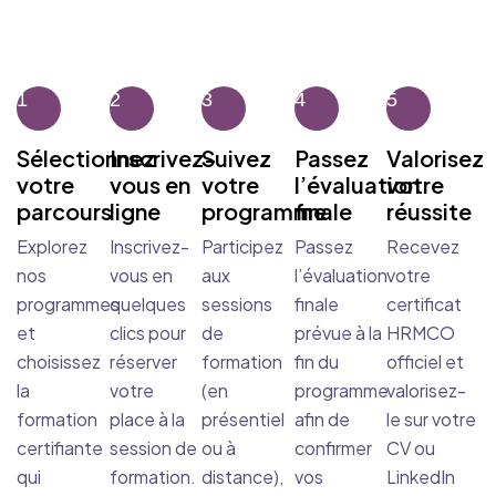
1
2
3
4
5
Sélectionnez
Inscrivez-
Suivez
Passez
Valorisez
votre
vous en
votre
l’évaluation
votre
parcours
ligne
programme
finale
réussite
Explorez
Inscrivez-
Participez
Passez
Recevez
nos
vous en
aux
l’évaluation
votre
programmes
quelques
sessions
finale
certificat
et
clics pour
de
prévue à la
HRMCO
choisissez
réserver
formation
fin du
officiel et
la
votre
(en
programme
valorisez-
formation
place à la
présentiel
afin de
le sur votre
certifiante
session de
ou à
confirmer
CV ou
qui
formation.
distance),
vos
LinkedIn