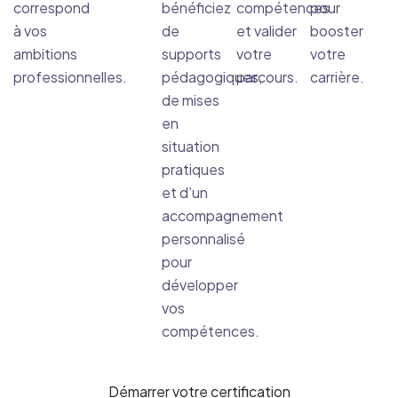
correspond
bénéficiez
compétences
pour
à vos
de
et valider
booster
ambitions
supports
votre
votre
professionnelles.
pédagogiques,
parcours.
carrière.
de mises
en
situation
pratiques
et d’un
accompagnement
personnalisé
pour
développer
vos
compétences.
Démarrer votre certification