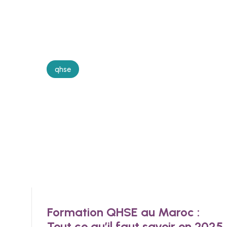
qhse
Formation QHSE au Maroc :
Tout ce qu’il faut savoir en 2025