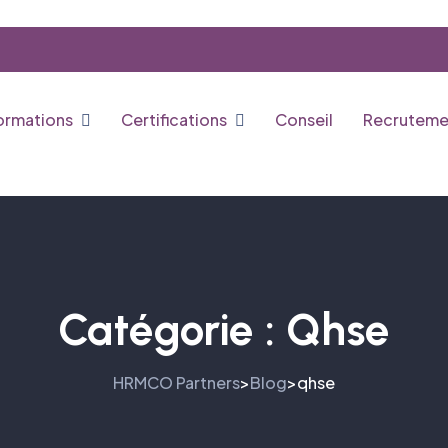
ormations
Certifications
Conseil
Recruteme
Catégorie :
Qhse
HRMCO Partners
Blog
qhse
>
>