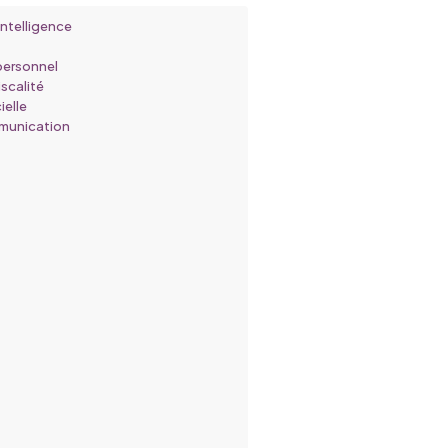
Intelligence
ersonnel
iscalité
ielle
munication