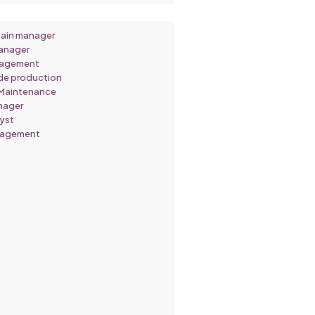
hain manager
Manager
nagement
de production
Maintenance
nager
yst
nagement